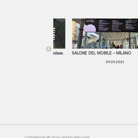
gë: Historia e Pallatit të Brigadave.
SALONE DEL MOBILE – MILANO
rë
09.09.2021
08.07.2021
COPYRIGHT © 2024 AVATELIER.COM