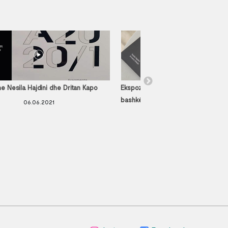
e Nesila Hajdini dhe Dritan Kapo
Ekspozita - Fragmente të arkitektur
bashkëkohore shqiptare - A2020/1
06.06.2021
06.06.2021