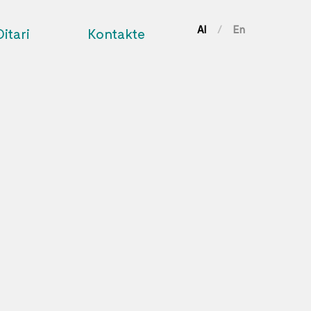
Al
En
/
Ditari
Kontakte