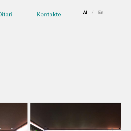
Al
En
/
Ditari
Kontakte