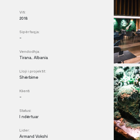
Viti:
2018
Sipërfaqja:
-
Vendodhja:
Tirana, Albania
Lloji i projektit:
Shërbime
Klienti
-
Statusi:
I ndërtuar
Lider:
Armand Vokshi