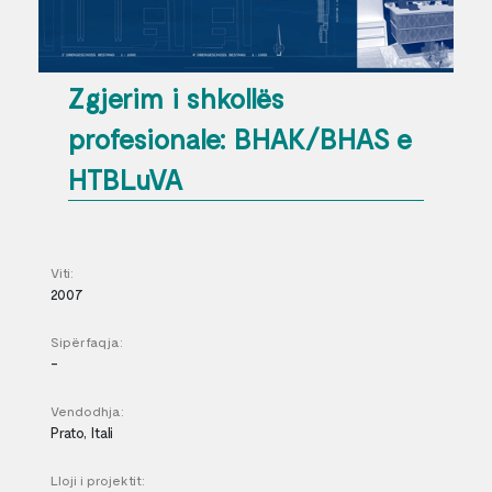
Zgjerim i shkollës
profesionale: BHAK/BHAS e
HTBLuVA
Viti:
2007
Sipërfaqja:
-
Vendodhja:
Prato, Itali
Lloji i projektit: