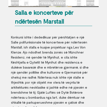
Salla e koncerteve për
ndërtesën Marstall
Konkursi ishte i dededikuar për përshtatjen e një
Salle polifunksionale të koncerteve për ndërtesën
Marstall, ish stalla e kuajve projektuar nga Leo Von
Klenze. Ajo ndodhet brenda zonës së Münchner
Residenz, në qendër të Mynihut, e cila ishte
Kështjella e Qytetit të Mynihut dhe rezidenca e
dukëve bavarezë dhe e mbretërve gjermanë, si dhe
një qendër politike dhe kulturore e Gjermanisë për
shekuj me radhë. Ndërtesa nuk ishte një stalle e
thjeshtë, por një objekt me vlera të veçnta të
arkitekturës neoklasike si jashtë edhe në pjesën e
brendshme të tij. Gjatë Luftës së Dytë Botërore
ndërtesa u bombardua nga lart, duke dëmtuar në
shkallë të parkuperueshme pjesën e çatisë dhe