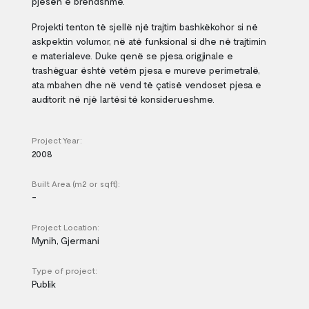
pjesën e brendshme.
Projekti tenton të sjellë një trajtim bashkëkohor si në
askpektin volumor, në atë funksional si dhe në trajtimin
e materialeve. Duke qenë se pjesa origjinale e
trashëguar është vetëm pjesa e mureve perimetralë,
ata mbahen dhe në vend të çatisë vendoset pjesa e
auditorit në një lartësi të konsiderueshme.
Project Year:
2008
Built Area (m2 or sqft):
-
Project Location:
Mynih, Gjermani
Type of project:
Publik