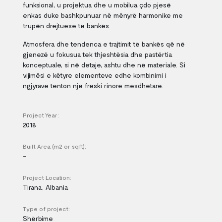
funksional, u projektua dhe u mobilua çdo pjesë
enkas duke bashkpunuar në mënyrë harmonike me
trupën drejtuese të bankës.
Atmosfera dhe tendenca e trajtimit të bankës që në
gjenezë u fokusua tek thjeshtësia dhe pastërtia
konceptuale, si në detaje, ashtu dhe në materiale. Si
vijimësi e këtyre elementeve edhe kombinimi i
ngjyrave tenton një freski rinore mesdhetare.
Project Year:
2018
Built Area (m2 or sqft):
-
Project Location:
Tirana, Albania
Type of project:
Shërbime