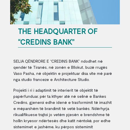
THE HEADQUARTER OF
“CREDINS BANK”
SELIA QËNDRORE E “CREDINS BANK” ndodhet në
qendër të Tiranës, në zonën e Bllokut, buzë rrugës
Vaso Pasha, në objektin e projektuar disa vite më parë
nga studio franceze e Architecture Studio.
Projekti i ri i adaptimit të interierit të objektit të
papërfunduar, për ta kthyer atë në selinë e Bankes
Credins, gjeneroi edhe idenë e trasformimit të imazhit
e mëparshëm të brandimit të vetë bankës. Ndërhyrja
rikualifikuese trajtoi jo vetëm pjesën e brendshme të
hollin kryesor ndërtesës dhe katit nëntokë, por edhe
sistemimet e jashëme, ku përpos sistemimit