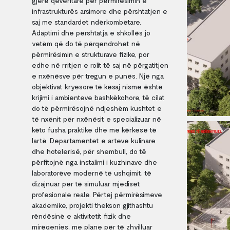
gjerë qeveritare për përmirësimin e
infrastrukturës arsimore dhe përshtatjen e
saj me standardet ndërkombëtare.
Adaptimi dhe përshtatja e shkollës jo
vetëm që do të përqendrohet në
përmirësimin e strukturave fizike, por
edhe në rritjen e rolit të saj në përgatitjen
e nxënësve për tregun e punës. Një nga
objektivat kryesore të kësaj nisme është
krijimi i ambienteve bashkëkohore, të cilat
do të përmirësojnë ndjeshëm kushtet e
të nxënit për nxënësit e specializuar në
këto fusha praktike dhe me kërkesë të
lartë. Departamentet e arteve kulinare
dhe hotelerisë, për shembull, do të
përfitojnë nga instalimi i kuzhinave dhe
laboratorëve modernë të ushqimit, të
dizajnuar për të simuluar mjediset
profesionale reale. Përtej përmirësimeve
akademike, projekti thekson gjithashtu
rëndësinë e aktivitetit fizik dhe
mirëqenies, me plane për të zhvilluar