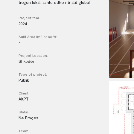
tregun lokal, ashtu edhe në atë global.
Project Year:
2024
Built Area (m2 or sqft):
-
Project Location:
Shkodër
Type of project:
Publik
Client:
AKPT
Status:
Në Proçes
Team: