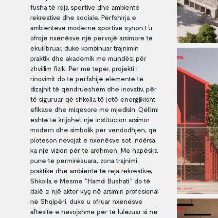
fusha të reja sportive dhe ambiente
rekreative dhe sociale. Përfshirja e
ambienteve moderne sportive synon t’u
ofrojë nxënësve një përvojë arsimore të
ekuilibruar, duke kombinuar trajnimin
praktik dhe akademik me mundësi për
zhvillim fizik. Për më tepër, projekti i
rinovimit do të përfshijë elementë të
dizajnit të qëndrueshëm dhe inovativ, për
të siguruar që shkolla të jetë energjikisht
efikase dhe miqësore me mjedisin. Qëllimi
është të krijohet një institucion arsimor
modern dhe simbolik për vendodhjen, që
plotëson nevojat e nxënësve sot, ndërsa
ka një vizion për të ardhmen. Me hapësira
pune të përmirësuara, zona trajnimi
praktike dhe ambiente të reja rekreative,
Shkolla e Mesme "Hamdi Bushati" do të
dalë si një aktor kyç në arsimin profesional
në Shqipëri, duke u ofruar nxënësve
aftësitë e nevojshme për të lulëzuar si në